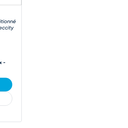
itionné
eccity
x -