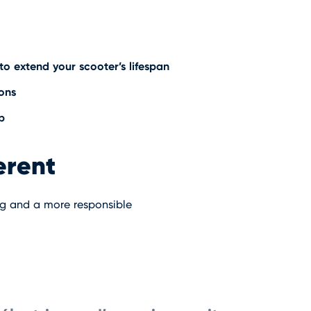
to extend your scooter’s lifespan
ons
p
ferent
ng and a more responsible