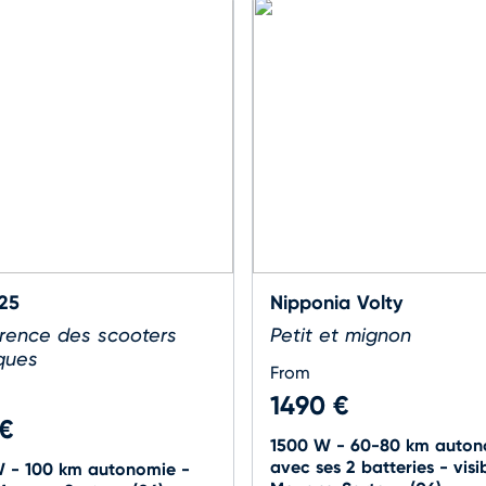
125
Nipponia Volty
érence des scooters
Petit et mignon
iques
From
1490 €
 €
1500 W - 60-80 km auton
avec ses 2 batteries - visi
 - 100 km autonomie -