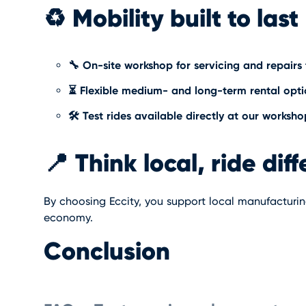
♻️
Mobility built to last
🔧 On-site workshop for servicing and repairs 
⏳ Flexible medium- and long-term rental opti
🛠️ Test rides available directly at our worksho
📍
Think local, ride dif
By choosing Eccity, you support local manufacturi
economy.
Conclusion