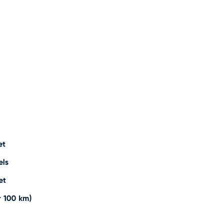
et
els
et
r 100 km)