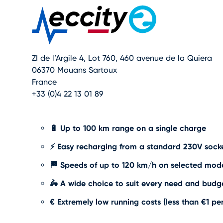
ZI de l’Argile 4, Lot 760, 460 avenue de la Quiera
06370 Mouans Sartoux
France
+33 (0)4 22 13 01 89
🔋 Up to 100 km range on a single charge
⚡ Easy recharging from a standard 230V sock
🏁 Speeds of up to 120 km/h on selected mod
🛵 A wide choice to suit every need and budg
€ Extremely low running costs (less than €1 pe