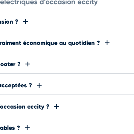
 électriques d’occasion eccity
asion ?
 vraiment économique au quotidien ?
cooter ?
acceptées ?
’occasion eccity ?
iables ?